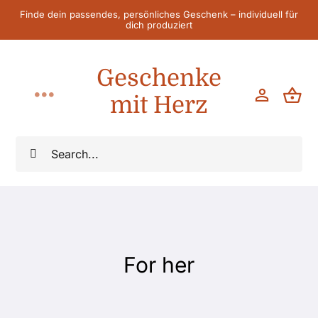
Zum
Finde dein passendes, persönliches Geschenk – individuell für
dich produziert
Inhalt
springen
Geschenke
mit Herz
Toggle
Navigation
Home
Suche
nach:
Für Sie
Für Ihn
For her
Für Kinder