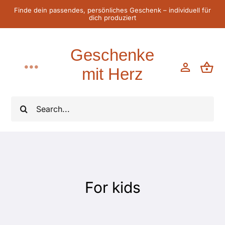
Zum
Finde dein passendes, persönliches Geschenk – individuell für
dich produziert
Inhalt
springen
Geschenke
mit Herz
Toggle
Navigation
Home
Suche
nach:
Für Sie
Für Ihn
For kids
Für Kinder