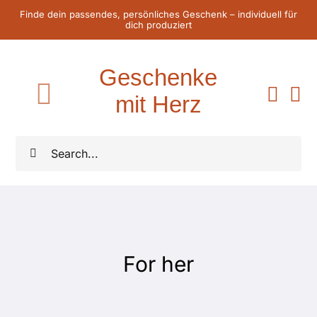
Zum
Finde dein passendes, persönliches Geschenk – individuell für
dich produziert
Inhalt
springen
Geschenke
mit Herz
Toggle
Navigation
Home
Suche
nach:
Für Sie
Für Ihn
For her
Für Kinder