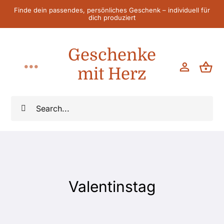
Zum
Finde dein passendes, persönliches Geschenk – individuell für
dich produziert
Inhalt
springen
Geschenke
mit Herz
Toggle
Navigation
Home
Suche
nach:
Für Sie
Für Ihn
Valentinstag
Für Kinder