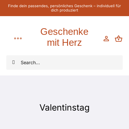
Zum
Finde dein passendes, persönliches Geschenk – individuell für
dich produziert
Inhalt
springen
Geschenke
mit Herz
Toggle
Navigation
Home
Suche
nach:
Für Sie
Für Ihn
Valentinstag
Für Kinder