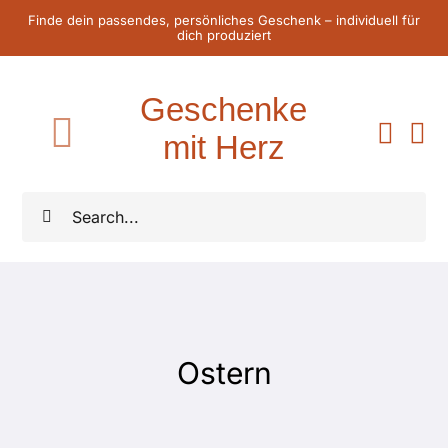
Zum
Finde dein passendes, persönliches Geschenk – individuell für
dich produziert
Inhalt
springen
Geschenke
mit Herz
Toggle
Navigation
Home
Suche
nach:
Für Sie
Für Ihn
Ostern
Für Kinder