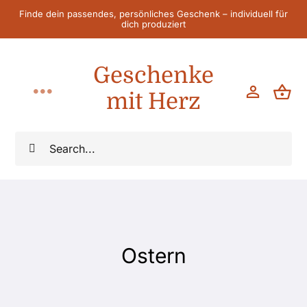
Zum
Finde dein passendes, persönliches Geschenk – individuell für
dich produziert
Inhalt
springen
Geschenke
mit Herz
Toggle
Navigation
Home
Suche
nach:
Für Sie
Für Ihn
Ostern
Für Kinder