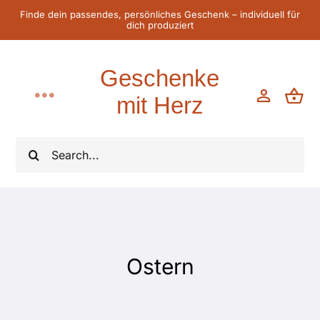
Zum
Finde dein passendes, persönliches Geschenk – individuell für
dich produziert
Inhalt
springen
Geschenke
mit Herz
Toggle
Navigation
Home
Suche
nach:
Für Sie
Für Ihn
Ostern
Für Kinder