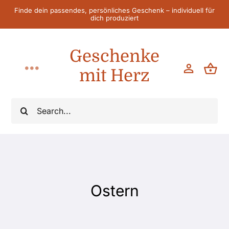
Zum
Finde dein passendes, persönliches Geschenk – individuell für
dich produziert
Inhalt
springen
Geschenke
mit Herz
Toggle
Navigation
Home
Suche
nach:
Für Sie
Für Ihn
Ostern
Für Kinder